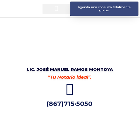
Agenda una consulta totalmente
gratis
Notaría Pública 196
LIC. JOSÉ MANUEL RAMOS MONTOYA
“Tu Notario ideal”.
(867)715·5050