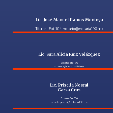
Lic. José Manuel Ramos Montoya
Titular · Ext 104 notario@notaria196.mx
Lic. Sara Alicia Ruiz Velázquez
Extensión: 105
sararuiz@notaria196.mx
Lic. Priscila Noemi
Garza Cruz
Extensión: 114
priscila.garza@notaria196.mx