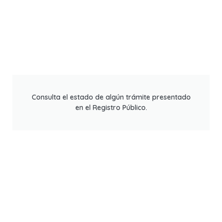
Consulta el estado de algún trámite presentado
en el Registro Público.
Tres Pasos A Tu Exito
Estamos Para Servirte,