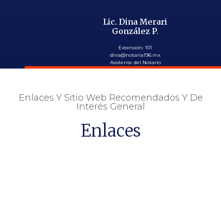
Lic. Dina Merari
González P.
Extensión: 101
dina@notaria196.mx
Asistente del Notario
Enlaces Y Sitio Web Recomendados Y De
Interés General
Enlaces